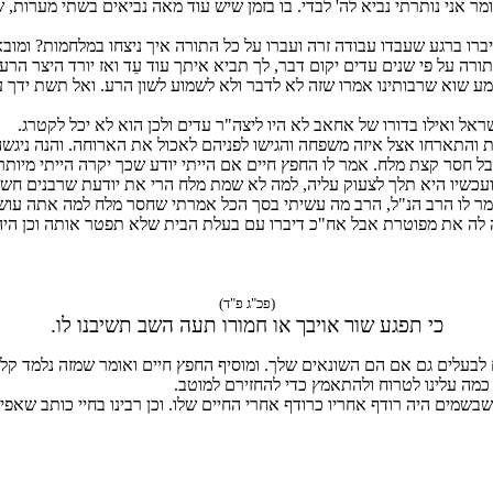
ר אני נותרתי נביא לה' לבדי. בו בזמן שיש עוד מאה נביאים בשתי מערות,
 דיברו ברגע שעבדו עבודה זרה ועברו על כל התורה איך ניצחו במלחמות? ומו
רה על פי שנים עדים יקום דבר, לך תביא איתך עוד עֵד ואז יורד היצר ה
מע שוא שרבותינו אמרו שזה לא לדבר ולא לשמוע לשון הרע. ואל תשת יד
שראל ואילו בדורו של אחאב לא היו ליצה"ר עדים ולכן הוא לא יכל לקטרג.
והתארחו אצל איזה משפחה והגישו לפניהם לאכול את הארוחה. והנה ניג
 חסר קצת מלח. אמר לו החפץ חיים אם הייתי יודע שכך יקרה הייתי מיותר 
כשיו היא תלך לצעוק עליה, למה לא שמת מלח הרי את יודעת שרבנים חשוב
לו הרב הנ"ל, הרב מה עשיתי בסך הכל אמרתי שחסר מלח למה אתה עושה כל
ה לה את מפוטרת אבל אח"כ דיברו עם בעלת הבית שלא תפטר אותה וכן היה
(פכ"ג פ"ד)
כי תפגע שור אויבך או חמורו תעה השב תשיבנו לו.
בעלים גם אם הם השונאים שלך. ומוסיף החפץ חיים ואומר שמזה נלמד קל ו
מה עלינו לטרוח ולהתאמץ כדי להחזירם למוטב.
מים היה רודף אחריו כרודף אחרי החיים שלו. וכן רבינו בחיי כותב שאפילו