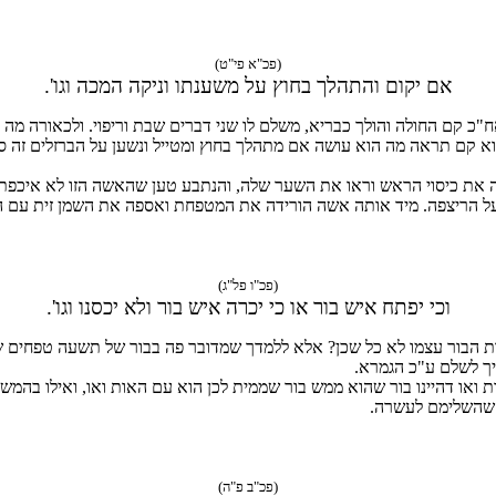
(פכ"א פי"ט)
אם יקום והתהלך בחוץ על משענתו וניקה המכה וגו'.
קם החולה והולך כבריא, משלם לו שני דברים שבת וריפוי. ולכאורה מה עם
וא קם תראה מה הוא עושה אם מתהלך בחוץ ומטייל ונשען על הברזלים זה סימ
 את כיסוי הראש וראו את השער שלה, והנתבע טען שהאשה הזו לא איכפת לה
ל הריצפה. מיד אותה אשה הורידה את המטפחת ואספה את השמן זית עם המט
(פכ"ו פל"ג)
וכי יפתח איש בור או כי יכרה איש בור ולא יכסנו וגו'.
ת הבור עצמו לא כל שכן? אלא ללמדך שמדובר פה בבור של תשעה טפחים ש
יך לשלם ע"כ הגמרא.
ות ואו דהיינו בור שהוא ממש בור שממית לכן הוא עם האות ואו, ואילו בהמ
 שהשלימם לעשרה.
(פכ"ב פ"ה)