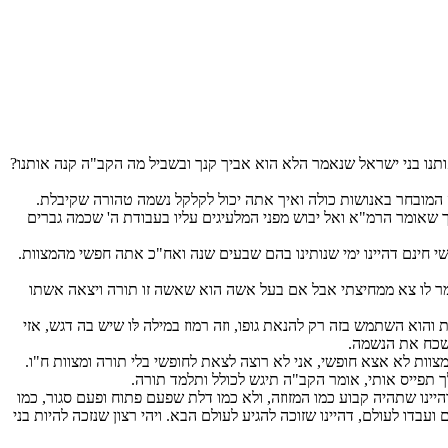
תנו בני ישראל שנאמר הלא הוא אביך קנך ובשביל מה הקב"ה קנה אותנו?
ה המובחר באנושות כולה ואיך אתה יכול לקלקל נשמה טהורה שקיבלת.
שאומר הרמ"א ואל יבוש מפני המלעיגים עליו בעבודת ה' שכמה גברים
י חינם דהיינו ימי שנותינו בהם שבעים שנה ואח"כ אתה חפשי מהמצוות.
 אומר לו צא ממחיצתי אבל אם בעל אשה הוא שאשה זו תורה ויצאה אשתו
 והוא השתמש בזה רק להנאת גופו, וזה רמוז במילה לּו שיש בה דגש, אזי
ושכח את הנשמה.
וות לא אצא חופשי, אני לא רוצה לצאת לחופשי בלי תורה ומצוות ח"ו.
 תפייס אותי, אומר הקב"ה תיגש לכולל ותלמד תורה.
היינו שתהיה קבוע כמו המזוזה, ולא כמו דלת שפעם פתוח ופעם סגור, כמו
עבדו לעולם, דהיינו שזוכה להגיע לעולם הבא. ויהי רצון שנזכה להיות בני