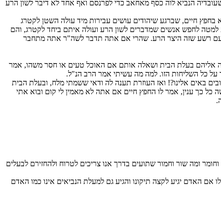
 שעובדיה הנביא לוה כסף מאחאב כדי לפרנסם ואף אחד לא דיבר לשון הרע
בא בחפץ חיים, שברגע שיהודים עושים עבירות מיד עולה השטן לקטרג
רע למטה לחפש אנשים שמדברים לשון הרע ועולה איתם ביחד לקטרג, והם
ך עם רשע שזה היצר הרע. שהרי אם אתה תדבר לשה"ר אתה מתחבר
שה אליהם בעלת הבית ושאלה אותם אם האוכל טעים או חסר משהו, אמר
על כל השליחות הזו. למה מה עשיתי אמר הרב הנ"ל.
ים באים אלינו?! ואז העוזרת תענה לה ודאי ששמתי מלח, ובעלת הבית
 כך ענין, אמר לו החפץ חיים אם אתה לא מאמין לי קום ובוא אתי
.
חומר ומה שור וחמור שתועים בדרך אנו צריכים לטרוח ולהחזירם לבעלים
 אם האדם יגיע לקצה תיקונו והגיע גם למעלת הנביאים אינו כמו האדם