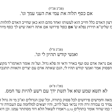
(פכ"ב פכ"ד)
אם כסף תלוה את עמי את העני עמך וגו'.
י ברצון האדם כלל וחייב הוא לעשותו ואחד מהם הוא כאן שחייב האדם להלו
ז שליט"א תירוץ נפלא ש'
אם
(פכ"ב פ"ל)
ואנשי קודש תהיון לי וגו'.
ם נראה אדם טס ועף באויר ודאי זה פלא גדול. ועל זה אומר האדמו"ר מקוצ
 הפסוק אמר ואנשי קודש תהיו לי, הגם שאתה אדם עם יצרים ותאוות תתגבר 
(פכ"ג פ"א)
לא תשא שמע שוא אל תשת ידך עם רשע להיות עד חמס.
מאה וחמישים פירושים לכל פסוק בתורה, וכל שכן הגדולים וא"כ מי זה גדול 
ד בו עבודה זרה והיו נביאי בעל לרוב, והיו יוצאים למלחמה עם העבודה זר
י כמו שדוד אומר בתהלים
ויאמרו לשאול הלא דוד מסתתר עמנו. וכן דואג
(נד,ב)