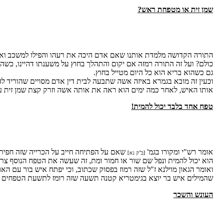
שמן זית או מטפחת ראש?
התורה הקדושה מלמדת אותנו שאם אדם היכה את רעהו והפילו למשכב ואח"כ 
כולם? ועל זה התורה רמזה אם יקום והתהלך בחוץ על משענתו דהיינו, כשה
גם כשהוא בריא הוא כל היום מטייל בחוץ.
וכעין זה מובא בגמרא באיזה אשה שתבעה לבית דין אדם מסויים שהוריד לה
אותו האיש, לאחר כמה ימים הוא ראה את אותה אשה וזרק קצת שמן זית ע
טפח אחד בלבד יכול להמית!
אומר רש"י ומקורו בגמ'
שאם על הפתיחה חייב על הכרייה שזה חפיר
[ב"ק נא]
הוא יכול להמית ונפל שם שור או חמור ומת, זה שעשה את הטפח הנוסף צר
ואומר הגאון מוילנא ז"ל שזה רמוז בפסוק שכתוב, וכי יפתח איש בור עם הא
שהמילים איש בר יוצא בגימטריא קטנה תשעה שזה רומז לתשעת הטפחים
העונש והשכר