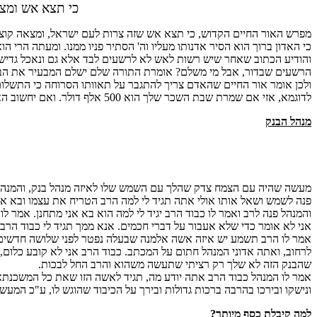
כי תצא אש ומצ
מפרש האור החיים הקדוש, כי תצא אש שזה צרות לעם ישראל, ומצאה קוצ
כי האדון ברוך הוא הסיר אדנותו מעליו וה' הסתיר פניו ממנו. ומעתה הרי הוא
והודיע הכתוב שאחר שיש רשות לאש לא לרשעים לבד אלא גם ונאכל גדיש שז
הרשעים שבדור, אבל מי משלם? אומרת התורה שלם ישלם המבעיר את הבער
ולכן אומר אור החיים שהאדם צריך להתגבר על תאוותו הסרוחה כי התשלום
לדוגמא, אזי אם שמרת שבת השכר שלך הוא 500 אלף דולר. ואם יחשוב האדם כמה שכר גדול מחכה לעובדי ה' וכמו שאומר דוד המלך ע"ה אז ימלא שחוק פינו ולשוננו רנה.
מנהל הבנק
מעשה שהיה עם הצמח צדק שהלך עם השמש שלו לאיזה מנהל בנק, והמנהל קי
פנה לשמש ושאל אותו אולי אתה תגיד לי למה הרב הטריח את עצמו ובא אל
והמנהל פנה לרב ואמר לו כבוד הרב יגיד לי למה הוא בא אני מתחנן. אמר 
אני לא אומר כדי שלא אעבור על דברי חכמים. אנא ממך תגיד לי כבוד הרב
אמר לו הרב תשמע יש איזה אשה אלמנה שבעלה נפטר לפני שלושה חדשי
לרחוב, ואתה אדוני המנהל חתום על המכתב. כבוד הרב אני לא קובע כלום, 
שהבנק הזה לא שלך רק רציתי שתעשה משהוא והרב החל לבכות.
אמר לו המנהל כבוד הרב אתה יודע מה, תגיד לאשה הזו שאת כל המשכנתא
ונישקו ובירכו בהרבה ברכות גדולות ובירך על הכיבוד שהוגש לו, ע"כ המעש
למה קיבלת כסף מיותר?