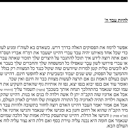
להיות עבד ה'
אפשר לרמוז את הפסוקים האלה בדרך דרש. כשאדם בא לעוה"ז ומגיע לעול
כדי שכל אחד מאיתנו יהיה עבד עברי דהיינו ישעבד את רמ"ח אבריו ושס"ה ג
ואם אתה רוצה לידע איך תוכל להתגבר על היצרים שלך תזכור שאתה עברי ד
או עברי פירושו לשון עֵבֶר שאפילו כל המשפחה שלך והחברים שלך בעבר 
לא לובשים טלית קטן למרות שיודעים שזה שקול כנגד כל המצוות רק בגלל ה
וההמשך של הפסוק, שש שנים יעבוד ובשביעית יצא לחופשי חינם. דהיינו ש
ושם בעולם האמת גם אם תרצה לעשות מצוות כבר זה חינם ואין שכר.
ואומר עוד אם בגפו יבוא בגפו יצא, גפו זה אותיות גוף שהאדם השקיע את 
עמו וכמו שנאמר בהתהלכך תנחה אותך בשכבך
תשמור עליך
[בקבר]
[התורה של
אבל אם אדוניו שזה הקב"ה יתן לו אשה וילדה לו בנים או בנות. דהיינו שהק
האשה וילדיה תהיה לאדוניה כל התורה והמצוות שלו חוזרים לאדון העולם, 
אבל אם אמור יאמר העבד דהיינו האדם רוצה לחזור בתשובה ולהיות עבד ה'
מיד הקב"ה שהוא אל רחום וחנון בא ומגישו אליו שנאמר והגישו אדוניו א
והגישו אל הדלת. דהיינו שתתעסק בדלת אמות של הלכה שמיום 
[פכ"א פסוק ו]
שנאמר אם חומה היא נבנה עליה טירת כסף ואם דלת היא נצור עליה לוח א
העולם הבא.