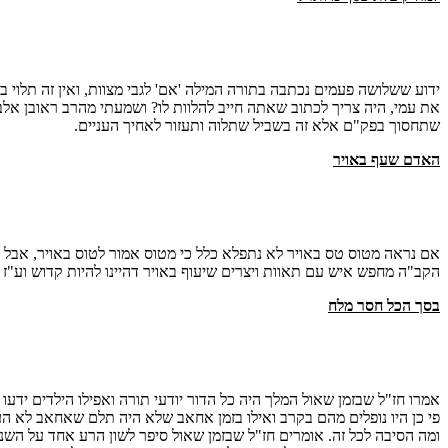
ידוע ששלושה פעמים נכתבה בתורה המילה 'אם' לגבי מצוות, ואין זה תלו
את עמי, היה צריך לכתוב שאתה חייב להלוות לו? ושמעתי מהרב ראובן אלב
שתחסוך בפק"ם אלא זה בשביל שתלוה ותעזור לאחיך העניים.
האדם שעף באויר
אם נראה מטוס טס באויר לא נתפלא כלל כי מטוס אמור לטוס באויר, אבל א
הקב"ה מחפש איש עם תאוות ויצרים שיעוף באויר דהיינו להיות קדוש וע"ז
בסך הכל חסר מלח
אמרו חז"ל שבזמן שאול המלך היה כל הדור יודעי תורה ואפילו הילדים ידעו 
פי כן היו נופלים מהם בקרב ואילו בזמן אחאב שלא היה תלם שאחאב לא העמי
ומה הסיבה לכל זה. אומרים חז"ל שבזמן שאול סיפר לשון הרע אחד על השנ