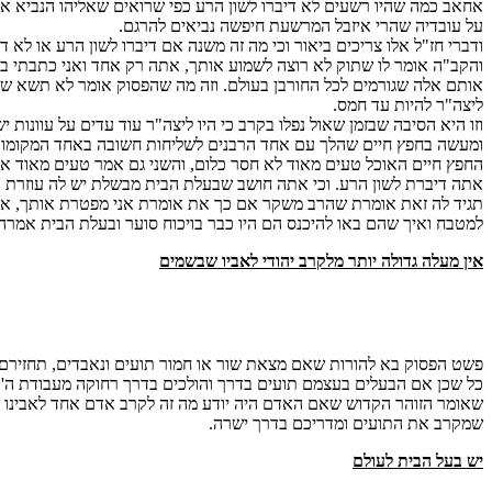
אחאב כמה שהיו רשעים לא דיברו לשון הרע כפי שרואים שאליהו הנביא אומ
על עובדיה שהרי איזבל המרשעת חיפשה נביאים להרגם.
ודברי חז"ל אלו צריכים ביאור וכי מה זה משנה אם דיברו לשון הרע או לא
והקב"ה אומר לו שתוק לא רוצה לשמוע אותך, אתה רק אחד ואני כתבתי בתו
אותם אלה שגורמים לכל החורבן בעולם. וזה מה שהפסוק אומר לא תשא ש
ליצה"ר להיות עד חמס.
וזו היא הסיבה שבזמן שאול נפלו בקרב כי היו ליצה"ר עוד עדים על עוונות י
ומעשה בחפץ חיים שהלך עם אחד הרבנים לשליחות חשובה באחד המקומות 
החפץ חיים האוכל טעים מאוד לא חסר כלום, והשני גם אמר טעים מאוד אבל
אתה דיברת לשון הרע. וכי אתה חושב שבעלת הבית מבשלת יש לה עוזרת וע
תגיד לה זאת אומרת שהרב משקר אם כך את אומרת אני מפטרת אותך, אמר 
למטבח ואיך שהם באו להיכנס הם היו כבר בויכוח סוער ובעלת הבית אמר
אין מעלה גדולה יותר מלקרב יהודי לאביו שבשמים
פשט הפסוק בא להורות שאם מצאת שור או חמור תועים ונאבדים, תחזירם ל
כל שכן אם הבעלים בעצמם תועים בדרך והולכים בדרך רחוקה מעבודת ה' כ
שאומר הזוהר הקדוש שאם האדם היה יודע מה זה לקרב אדם אחד לאבינו שבש
שמקרב את התועים ומדריכם בדרך ישרה.
יש בעל הבית לעולם