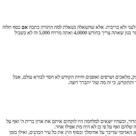
ות לעני ולא בריבית. אלא שהשאלה נשאלת למה התורה כתבה
אם
כסף תלוה
כסף' פירושו אם אתה רואה שיש לך כסף מיותר כגון שאתה צריך בחודש 4,0000 ואתה מרויח 5,000 זה לא בשביל
ק, מלאכים ושרפים ואופנים וחיות הקודש לא חסר לבורא עולם, אבל
ותתקדש, כי זה מה שה' יתברך רוצה.
הדור, וכשהיו יוצאים למלחמה היו לוקחים איתם את ארון ברית ה' ואף על
ה שלהם ואף על פי כן לא היה מת אפילו אחד.
 האדומי שדיבר על אחימלך ובסוף הרג את כל עיר הכהנים, ואילו בזמן