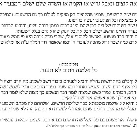
אה קוצים ונאכל גדיש או הקמה או השדה שלם ישלם המבעיר א
ים שזה הרשעים, שכמו שהקוצים רק מזיקים לעולם כך גם הרשעים. והסי
 כמציאה וכל הפוגע בו יעשה בו רצונו.
ה תינוקות של בית רבן שהם היו ערבים במתן תורה עלינו, והודיע הכתוב ש
ה דהיינו הרשע ישלם הכל את כל הנזק שהוא גרם בגלל רשעותו.
 יהיה כבד מנשוא, ואפשר להוסיף אולי, שהרי מדה טובה היא פי חמש מאות
(פכ"ב פכ"א)
כל אלמנה ויתום לא תענון.
בלם בהתרגשות גדולה והביא לפניהם כיבוד וישב לשמוע מה הרב רוצה לומר 
י? אינני יודע השיב השמש ואחרי רבע שעה בערך הרב קם ורמז לשמשו שהו
לו הרב, רבותינו אמרו כשם שמצוה לומר דבר הנשמע כך מצוה שלא לומר דבר
 מי אמר לך שלא אשמע אני ישתדל לקיים.
ם והיא לא שילמה משכנתא כבר שלושה חדשים, ושלחתם לה מכתב השבוע 
מעלי יש מנהלים גדולים שהם אמרו לי לעשות זאת הבנק הזה לא שלי! ידעתי 
 שלה אני משלם גם על השלושה חדשים וגם את כל השנים הבאות. עכשיו הרב
ה.
.
[שמעתי ממורינו ורבינו הגאון הגדול מרן רבי עובדיה יוסף שליט"א]