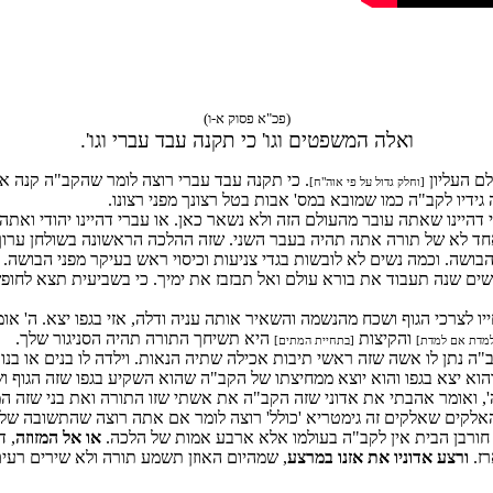
(פכ"א פסוק א-ו)
ואלה המשפטים וגו' כי תקנה עבד עברי וגו'.
ם העליון
. כי תקנה עבד עברי רוצה לומר שהקב"ה קנה או
[וחלק גדול על פי אוה"ח]
ידיו לקב"ה כמו שמובא במס' אבות בטל רצונך מפני רצונו.
היינו שאתה עובר מהעולם הזה ולא נשאר כאן. או עברי דהיינו יהודי ואת
אחד לא של תורה אתה תהיה בעבר השני. שזה ההלכה הראשונה בשולחן ערוך 
בושה. וכמה נשים לא לובשות בגדי צניעות וכיסוי ראש בעיקר מפני הבושה.
שים שנה תעבוד את בורא עולם ואל תבזבז את ימיך. כי בשביעית תצא לחופש
חייו לצרכי הגוף ושכח מהנשמה והשאיר אותה עניה ודלה, אזי בגפו יצא. ה'
והקיצות
היא תשיחך התורה תהיה הסניגור שלך.
מדת אם למדת]
[בתחיית המתים]
ב"ה נתן לו אשה שזה ראשי תיבות אכילה שתיה הנאות. וילדה לו בנים או בנות
והוא יצא בגפו והוא יוצא ממחיצתו של הקב"ה שהוא השקיע בגפו שזה הגוף 
, ואומר אהבתי את אדוני שזה הקב"ה את אשתי שזו התורה ואת בני שזה המצ
ל האלקים שאלקים זה גימטריא 'כולל' רוצה לומר אם אתה רוצה שהתשובה שלך
חורבן הבית אין לקב"ה בעולמו אלא ארבע אמות של הלכה.
או אל המזוזה
, ד
רז.
ורצע אדוניו את אזנו במרצע
, שמהיום האוזן תשמע תורה ולא שירים רעים ו