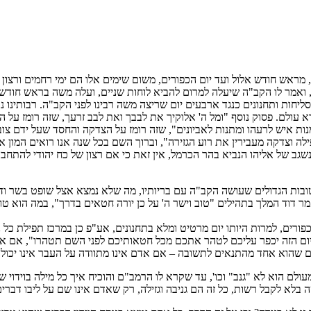
, מראש חודש אלול ועד יום הכפורים, משום שימים אלו הם ימי רחמים ורצו
 ואמר לו הקב"ה שיעלה למרום להביא לוחות שניים, ועלה משה בראש חודש 
סליחות ותחנונים כנגד ארבעים יום שריצה משה רבינו לפני הקב"ה. רבותינו נ
א עולם. פסוק נוסף "ומל ה' אלוקיך את לבבך ואת לבב זרעך, שזה רומז ע
ות איש לרעהו ומתנות לאביונים", שזה רומז על הצדקה והחסד שעל ידם צוב
ילה וצדקה מעבירין את רוע הגזירה", וברוך השם בכל שנה אנו רואים המון 
ב של אליהו הנביא בהר הכרמל, אין זאת כי אם רצון של כח יהודי להתחבר
ות הגדולים שעושה הקב"ה עם בריותיו, מה שלא נמצא אצל שופט בשר ודם
שאמר דוד המלך בתהילים "טוב וישר ה' על כן יורה חטאים בדרך", במה הוא 
כפורים, למרות היותו יום מרטיט ומלא בתחנונים, אע"פ כן במרכז תפילת כל
יום הזה יכפר עליכם לטהר אתכם מכל חטאותיכם לפני השם תטהרו", אם אנ
ים שהוא אחד מהתנאים לתשובה – אם אדם אינו מתוודה על העבר אינו יכול 
ולם הוא לא "גנב" וכו', עד שקרא לו הרמב"ם והוכיח איך כל מילה בוידוי 
לא לקבל רשות, כל זה הם גניבה וגזילה, רק שאדם אינו שם על ליבו דברים