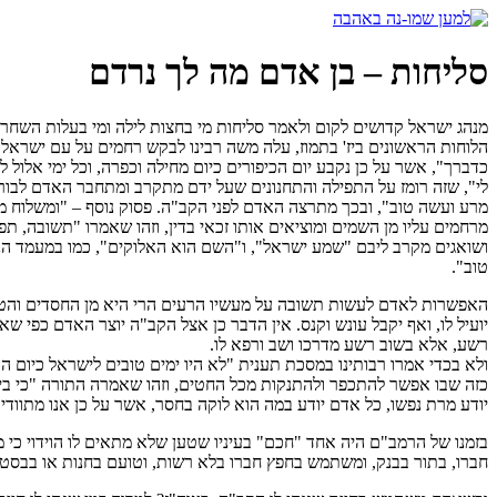
דלג
לתוכן
סליחות – בן אדם מה לך נרדם
מנהג ישראל קדושים לקום ולאמר סליחות מי בחצות לילה ומי בעלות השחר
הלוחות הראשונים ביז' בתמוז, עלה משה רבינו לבקש רחמים על עם ישראל,
כדברך", אשר על כן נקבע יום הכיפורים כיום מחילה וכפרה, וכל ימי אלול ל
לי", שזה רומז על התפילה והתחנונים שעל ידם מתקרב ומתחבר האדם לבור
מרע ועשה טוב", ובכך מתרצה האדם לפני הקב"ה. פסוק נוסף – "ומשלוח מנ
מרחמים עליו מן השמים ומוציאים אותו זכאי בדין, וזהו שאמרו "תשובה, תפ
ושואגים מקרב ליבם "שמע ישראל", ו"השם הוא האלוקים", כמו במעמד הנשג
טוב".
האפשרות לאדם לעשות תשובה על מעשיו הרעים הרי היא מן החסדים והטוב
יועיל לו, ואף יקבל עונש וקנס. אין הדבר כן אצל הקב"ה יוצר האדם כפי 
רשע, אלא בשוב רשע מדרכו ושב ורפא לו.
ולא בכדי אמרו רבותינו במסכת תענית "לא היו ימים טובים לישראל כיום ה
כזה שבו אפשר להתכפר ולהתנקות מכל החטים, וזהו שאמרה התורה "כי ב
יודע מרת נפשו, כל אדם יודע במה הוא לוקה בחסר, אשר על כן אנו מתווד
בזמנו של הרמב"ם היה אחד "חכם" בעיניו שטען שלא מתאים לו הוידוי כי מע
חברו, בתור בבנק, ומשתמש בחפץ חברו בלא רשות, וטועם בחנות או בבסטה ב