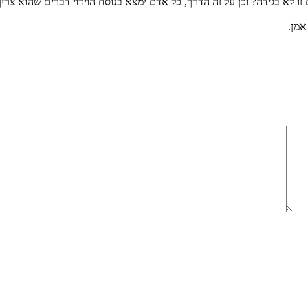
זו לא בגידה? וכן על זה הדרך, כל אדם ימצא בנוסח הוידוי דברים שהוא צר
אמן.