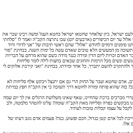
ן לעם ישראל, כיון שלאחר שחטאו ישראל בחטא העגל ומשה רבינו שבר את
אלול עד יום הכיפורים (ארבעים יום) שבו נתרצה הקב"ה ואמר לו "סלחתי
תנו סימנים ורמזים לחודש "אלול" שהם ראשי תיבות של "אני לדודי ודוד
ל התשובה מן המעשים הלא טובים שאדם עשה כל ימות השנה, בבחינת "סור
ר האדם זכויות ליום הדין ומידה כנגד מידה כשם שהוא מרחם על הבריות
אנשים ונשים מכל הרמות והחוגים שבאים בחצות לילה לומר סליחות
 ולהתקרב להשם יתברך, כל אחד ומידתו, בבחינת "ואני קירבת אלוקים לי
, אדם שחטא ועבר על החוק הרי גם אם יתנצל ויבקש אלף סליחות לא
טוב? בזה שהוא פותח ומורה לחוטא דרך תשובה כי אין הקב"ה חפץ במיתת
 נדרי מברכים ברכת שהחיינו, שאף שאינו משלושת הרגלים אין לך יום שמח
ו מבקשים כפרה וסליחה מאת הקב"ה שומה? עלינו להטהר מלמטה, ולב
לקבל על עצמו קבלות טובות לעתיד.
שייכת לכל אדם קטן כגדול, חכם ופשוט, כנה? פעמים אדם גונב דעתו של
 אלו.