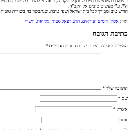
וכשאדם משתמש בחיים שנותן לו הקב"ה, בעוה"ז? למרוד במי שנתן לו חיים 
ה'", ע"י מעשים טובים אל הקב"ה.
חודש טוב ומבורך לכל בית ישראל ושנה טובה, שנתבשר בה בשורות טובות 
תוייג
אלול
,
הימים הנוראים
,
הרב רפאל סבתי
,
סליחות
,
תשרי
כתיבת תגובה
האימייל לא יוצג באתר.
שדות החובה מסומנים
*
התגובה שלך
*
שם
*
אימייל
*
אתר