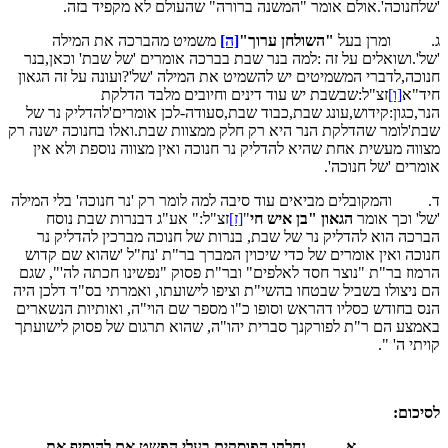
'שלחנוכה'.אולם אומר "המשנה ברורה" שהעולם לא מקפיד בזה.
ג. ומרן בעל
"השולחן ערוך"
[ה]
משמיט מהברכה את המילה
'של'.ושואלים על זה :למה בנר שבת בברכה אומרים 'של שבת' וכאן,בנר
חנוכה,לדברי המשמיטים יש להשמיט את המילה 'של'?ועונה על זה הגאון
חיד"א
[ו]
זצ"ל:שבשבת יש עוד דינים וחיובים מלבד הדלקת
הנר,כגון:קידוש,עונג שבת,כבוד שבת,סעודה-לכן אומרים'להדליק נר של
שבת'לומר שהדלקת הנר היא רק חלק ממצוות שבת.ואלו בחנוכה ישנה רק
מצווה מעשית אחת שהיא להדליק נר חנוכה ואין מצווה נוספת ולא אין
אומרים 'של חנוכה'.
ד. והמקובלים מביאים עוד סיבה למה לומר רק 'נר חנוכה' בלי המילה
'של' וכך אומר
הגאון "בן איש חי
"
[ז]
זצ"ל:" אע"ג דבנרות שבת נוסח
הברכה הוא להדליק נר של שבת, בנרות של חנוכה מברכין להדליק נר
חנוכה ואין אומרים של כדי שיכוין המברך בר"ת 'נח"ל 'שהוא שם קדוש
הרמוז בר"ת "נוצר חסד לאלפים" ובר"ת פסוק "נפשינו חכתה לה'", שגם
הם ניצולו בשביל שבטחו בהשי"ת וציפו לישועתו, ואמרתי בס"ד דלכן היה
הנס בחודש כסליו דהראש וסופו כ"ו מספר שם הוי"ה, ואותיות הנשארים
באמצע הם ר"ת לפורקנך סברית יהו"ה, שהוא תרגום של פסוק לישועתך
קויתי ה' ".
לסיכום:
א.
נחלקו הפוסקים בעלי הפשט אם להוסיף את