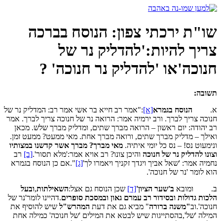
דלג
לתוכן
שו"ת ירכתי צפון: הנוסח בברכה
צריך להיות:'להדליק נר של
חנוכה'או 'להדליק נר חנוכה' ?
תשובה:
א.
הנוסח בגמרא
[א]
:"אמר רב חייא בר אשי אמר רב: המדליק נר של
חנוכה צריך לברך. ורב ירמיה אמר: הרואה נר של חנוכה צריך לברך. אמר
רב יהודה: יום ראשון – הרואה מברך שתים, ומדליק מברך שלש. מכאן
ואילך – מדליק מברך שתים, ורואה מברך אחת. מאי ממעט? ממעט זמן.
ונימעוט נס! – נס כל יומי איתיה.
מאי מברך? מברך אשר קדשנו במצותיו
וצונו להדליק נר של חנוכה
והיכן צונו? רב אויא אמר:'מלא תסור'.
[ב]
רב
נחמיה אמר: 'שאל אביך ויגדך זקניך ויאמרו לך'
[ג]
".אם כן הנוסח בגמרא
הוא לומר 'נר של חנוכה'.
ב. ומובא
ב'שער הציון'
[ד]
שכן הנוסח גם אצל:
השאילתות
,
ובעל
הלכות גדולות
ובסידור רב עמרם גאון
ובמסכת סופרים
.דהיינו לומר'נר של
חנוכה'.וב
"משנה ברורה
" מביא גם את דעת
המהרש"ל
שיש להוסיף את
המילה 'של',בהסתייגות שיש לבטא את המילים 'של חנוכה' כמילה אחת