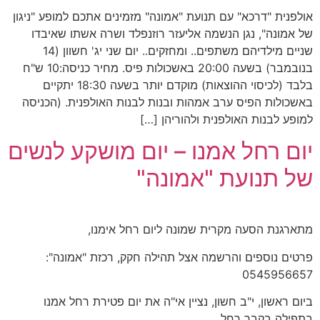
אולפנית "דרכא" עם תנועת "אמונה" מזמינים אתכם למופע "ניגון
של אמונה", נגן הנשמה אליעזר רוזנפלד ושרה אשתו שאיבדו
שניים מילדיהם משתפים.. ומחזקים.. יום שני יג' חשוון (14
בנובמבר) בשעה 20:00 באשכולות פיס. מחיר כניסה:10 ש"ח
בלבד (לכיסוי ההוצאות) מוקדם יותר בשעה 18:30 יתקיים
באשכולות הפיס ערב אמהות ובנות לבנות האולפנית. (הכניסה
למופע לבנות האולפנית ולהוריהן […]
יום רחל אמנו – יום מושקע לנשים
של תנועת "אמונה"
מתארגנת הסעה מקרית שמונה ליום רחל אימנו,
פרטים נוספים והרשמה אצל תהילה חקק, רכזת "אמונה":
0545956657
ביום ראשון, י"ב חשון, נציין אי"ה את יום פטירת רחל אמנו
בתפילה בקבר רחל.