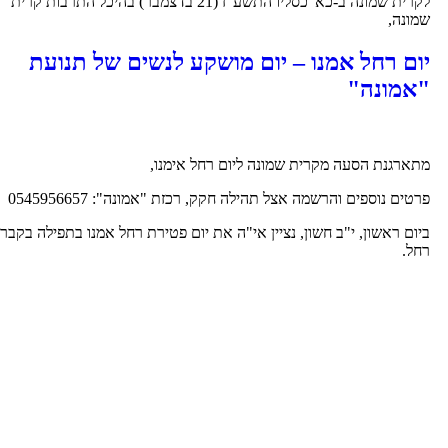
לקרית שמונה ב-כא' כסליו התשע"ז (21 בדצמבר) בהיכל התרבות קרית
מונה,
ום רחל אמנו – יום מושקע לנשים של תנועת
אמונה"
תארגנת הסעה מקרית שמונה ליום רחל אימנו,
רטים נוספים והרשמה אצל תהילה חקק, רכזת "אמונה": 0545956657
יום ראשון, י"ב חשון, נציין אי"ה את יום פטירת רחל אמנו בתפילה בקבר
חל.