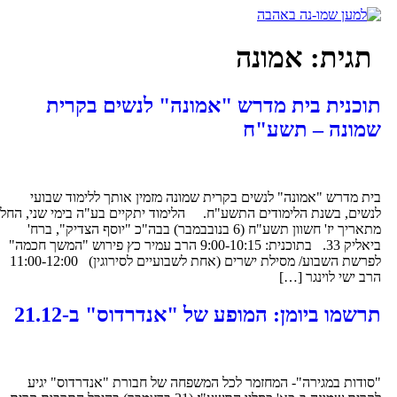
כן
תגית:
אמונה
וכנית בית מדרש "אמונה" לנשים בקרית
מונה – תשע"ח
ית מדרש "אמונה" לנשים בקרית שמונה מזמין אותך ללימוד שבועי
נשים, בשנת הלימודים התשע"ח. הלימוד יתקיים בע"ה בימי שני, החל
מתאריך יז' חשוון תשע"ח (6 בנובבמבר) בבה"כ "יוסף הצדיק", ברח'
ביאליק 33. בתוכנית: 9:00-10:15 הרב עמיר כץ פירוש "המשך חכמה"
לפרשת השבוע/ מסילת ישרים (אחת לשבועיים לסירוגין) 11:00-12:00
רב ישי לוינגר […]
רשמו ביומן: המופע של "אנדרדוס" ב-21.12
סודות במגירה"- המחזמר לכל המשפחה של חבורת "אנדרדוס" יגיע