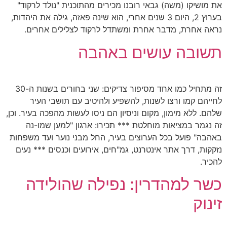
את מושיקו (משה) גבאי רובנו מכירים מהתוכנית "נולד לרקוד"
בערוץ 2, היום 3 שנים אחרי, הוא שינה פאזה, גילה את היהדות,
נראה אחרת, מדבר אחרת ומשתדל לרקוד לצלילים אחרים.
תשובה עושים באהבה
זה מתחיל כמו אחד מסיפור צדיקים: שני בחורים בשנות ה-30
לחייהם קמו ורצו לשנות, להשפיע ולהיטיב עם תושבי העיר
שלהם. ללא מימון, מקום וניסיון הם ניסו לעשות מהפכה בעיר. וכן,
זה נגמר במציאות מוחלטת *** תכירו: ארגון "למען שמו-נה
באהבה" פועל בכל הערוצים בעיר, החל מבני נוער ועד משפחות
נזקקות, דרך אתר אינטרנט, גמ"חים, אירועים וכנסים *** נעים
להכיר.
כשר למהדרין: נפילה שהולידה
זינוק