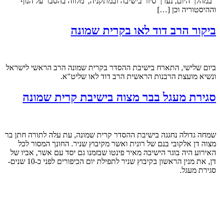
במהלך היום, נערך סיור בישיבה ובמתקניה, מלווה בהסבר על הנוף
וההיסטוריה וכן […]
ביקור הרב דוד לאו בקרית שמונה
ביום שלישי, התארח בישיבת ההסדר בקרית שמונה הרב הראשי לישראל
ונשיא מועצת הרבנות הראשית הרב דוד לאו שליט"א.
סגירת מעגל בבר מצוה בישיבת קרית שמונה
שמחה גדולה נחגגה בישיבת ההסדר קרית שמונה, עת עלה לתורה חתן בר
מצוה דן אלקובי בנם של רונית ואשר מקיבוץ שניר. החונך המסור לכל
האירוע היה בוגר הישיבה מאיר פינטו שבזמנו גם יסד עם אשר, אביו של
דן, את מנין הראשון בקיבוץ שניר לתפילת יום הכיפורים לפני כ-10 שנים-
סגירת מעגל.