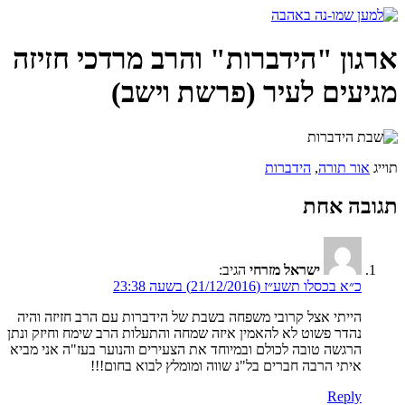
דלג
לתוכן
ארגון "הידברות" והרב מרדכי חזיזה
מגיעים לעיר (פרשת וישב)
תוייג
אור תורה
,
הידברות
תגובה אחת
ישראל מזרחי
הגיב:
כ״א בכסלו תשע״ז (21/12/2016) בשעה 23:38
הייתי אצל קרובי משפחה בשבת של הידברות עם הרב חזיזה והיה
נהדר פשוט לא להאמין איזה שמחה והתעלות הרב שימח וחיזק ונתן
הרגשה טובה לכולם ובמיוחד את הצעירים והנוער בעז"ה אני מביא
איתי הרבה חברים בל"נ שווה ומומלץ לבוא בחום!!!
Reply