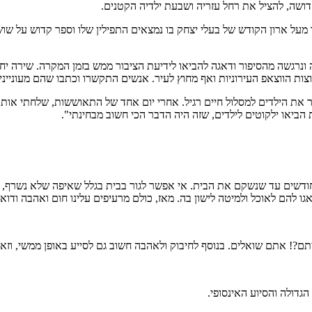
ושה, להציל את רחל עזריה ושבעת ילדיה הקטנים.
מעל ארון הקודש של בעלי יצחק בו נמצאים התפילין שלו וספר קדוש על שושל
נרגשה מהסיפור ודאגה להביאו לידיעת הציבור ממש בזמן המקרה. שירה יח
ות הווצאפ העירוניות ואף מחוץ לעיר. אנשים התקשרו וכתבו שהם מעונייני
 את הילדים למסלול חיים רגיל. אחרי יום אחד של התאוששות, שלחתי אותם
ביאו ילקוטים לילדים, שזה היה הדבר הכי חשוב מבחינתי".
ודשים עד שנשקם את הבית. אי אפשר לגור בבית בגלל שאיפה שלא נשרף, יש
גו להם לאוכל ולמיטה לישון בה. מאז, כולם מרעיפים עלינו חום ואהבה ודואג
יתם?! אתם שואלים. בנוסף לחיבוק ולאהבה חשוב גם לסייע באופן ממשי, וזא
גדולה והסיוע האינסופי.