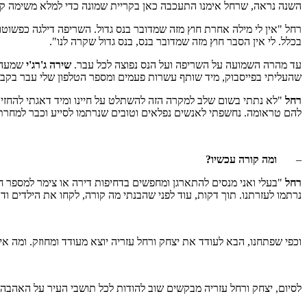
השנה נראה, שרחל אימנו התעכבה כאן בקריית שמונה כדי למלא משימה קד
רחל "אין לי מילה אחרת חוץ מזה שמדובר בנס גדול. השריפה דילגה כפשוטו 
בכלל. לי אין הסבר חוץ מזה שמדובר בנס, בנס גדול שקרה לנו".
עד מהרה השמועה על השריפה ועל הנס נפוצה לכל עבר.
שירה ג'רג'י
שמעה ו
שהעליתי בפייסבוק, מיד שותף עשרות פעמים ומספר הטלפון שלי עבר בקבוצ
רחל
"לא נתתי בשום שלב למקרה הזה להשתלט על חיינו ומיד דאגתי להחזיר
להם טראומה. נחשפתי לאנשים נפלאים וטובים שנרתמו לסייע וכבר למחרת ה
–
ומה קורה עכשיו?
רחל
"בעלי ואני מנסים להתארגן ומחפשים בדחיפות דירה או צימר למספר ח
נרתמו לעזרתנו. תוך דקות, עוד לפני שהבנתי מה קורה, לקחו את הילדים ודא
וכפי שפתחנו, הבא לעודד את יצחק ורחל עזריה יוצא מעודד ומחוזק. ומה א
לסיום, יצחק ורחל עזריה מבקשים שוב להודות לכל תושבי העיר על האהבה ה