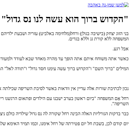
דלג
לתוכן
"הקדוש ברוך הוא עשה לנו נס גדול"
בני הזוג יצחק (בישיבה בגולן) ורחל(מלחימה באלביט) עזריה ושבעת ילדי
המשפחה ללא קורת גג וללא בגדים.
אבל רגע.
כאשר אתה משוחח איתם אתה הופך עד מהרה מאחד שבא לעודד ולמעודד, ו
המילים "ברוך השם" ו"הקדוש ברוך עשה עימנו חסד גדול" ו"תודה לאל" 
נכון לכתיבת שורות אלה עדיין אין וודאות באשר לסיבת השריפה שכילתה
רחל אֵם המשפחה "ביום ראשון בערב ישבנו עם הילדים ופתאום הרגשנו ריח
השריפה".
כבר בדקות הגורליות האלה הבינה רחל שקורה לה נס גדול שילדיה כולם ניצל
יום קודם לכן, בשבת חל יום פטירתה של רחל אימנו, וכמו תמיד האימא שלנ