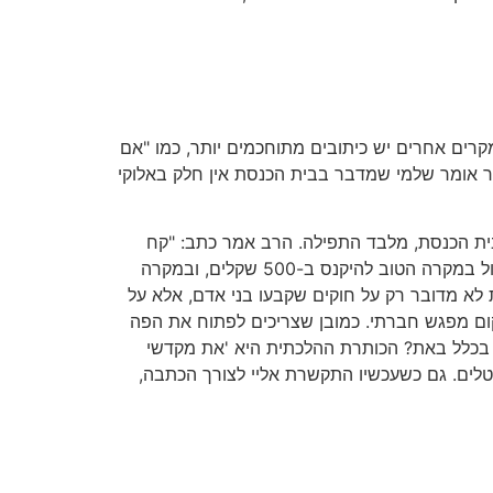
רים אחרים יש כיתובים מתוחכמים יותר, כמו "אם
ר אומר שלמי שמדבר בבית הכנסת אין חלק באלוקי
בבית הכנסת, מלבד התפילה. הרב אמר כתב: "קח
למשל אדם שמגיע לבית המשפט כי הוא מעוניין להיות נוכח בדיון, והוא צופה מהצד. אם הנייד שלו מצלצל בטעות, הוא עלול במקרה הטוב להיקנס ב-500 שקלים, ובמקרה
 לא מדובר רק על חוקים שקבעו בני אדם, אלא על
מקום מפגש חברתי. כמובן שצריכים לפתוח את הפה
ה בכלל באת? הכותרת ההלכתית היא 'את מקדשי
טלים. גם כשעכשיו התקשרת אליי לצורך הכתבה,