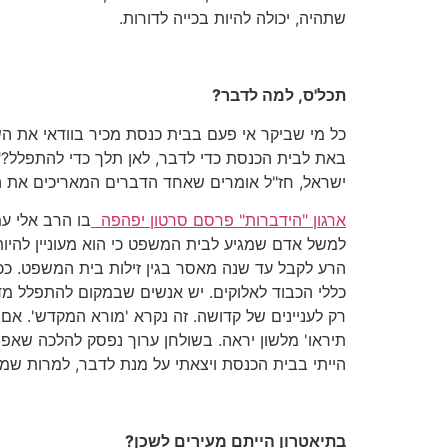
שתהיה, יכולה להיות בכייה לדורות.
תכל'ס, למה לדבר?
כל מי שביקר אי פעם בבית כנסת מכיר בוודאי את ה
באת לבית הכנסת כדי לדבר, לאן תלך כדי להתפלל?"
ישראל, חז"ל אומרים שאחד הדברים המאריכים את הג
ארגון "הידברות" פרסם סרטון יפהפה
בו הרב אלי ע
הרע לקבל עד שנה מאסר בגין זילות בית המשפט. ככ
כללי הכבוד לאלוקים. יש אנשים שבמקום להתפלל מדב
רק לעניינים של קדושה. זה נקרא 'מורא המקדש'. א
תיראו' מלשון יראה. בשולחן ערוך נפסק להלכה שאפ
הייתי בבית הכנסת ויצאתי על מנת לדבר, למרות שמד
בתיאטרון הייתם מעירים לשכן?