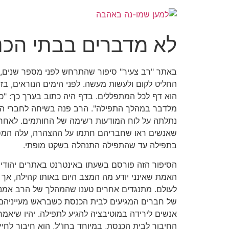
לא מדברים בבתי הכנ
באתר "רב צעיר" סיפור שהתרחש לפני מספר שנים,
החליט לקום ולעשות מעשה. לפני הימים הנוראים, ב
הוא דף לכל המתפללים. בדף היה כתוב בערך כך: "כח
מלדבר במהלך התפילה". הרב פנה בשיחה לחברי הקה
נתלתה על לוח המודעות רשימה של החותמים. לאחר
שאנשים ראו שחבריהם חתמו על ההצהרה, עלה המספ
בתפילה עד שהתפילה התנהלה בשקט מופתי.
הסיפור הזה פורסם בשעתו באינטרנט באתרים יהודיים
האמת שאינני יודע מה המצב היום באותו קהילה, אך 
לעולם. מתנגדים אחרים טענו שהמהלך של הרב אמנם
של חברים המגיעים לבית הכנסת כשבראש מעייניהם
אנשים לירידה במוטיבציה להגיע לתפילה. יהיו שיאמ
החיבור לבית הכנסת, במיוחד בחו"ל, הוא חיבור לח