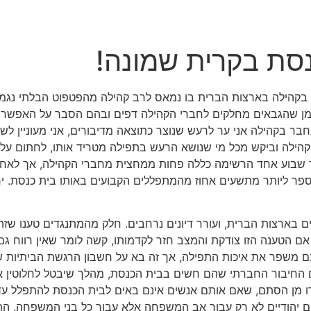
סת בקרית שמונה!
 בקהילה בארצות הברית בו נמאס לרב קהילה מהפטפוט הבלתי נגמ
זמן שהגבאים מחלקים לחברי הקהילה דפים ובהם הסבר על האפשרות 
בר בקהילה אני ער לרעש שנוצר כתוצאה מדיבורים, אני מעוניין לש
ילה וביקש מכל מי שנושא הרעש בתפילה מטריד אותו, לחתום על ה
 שבוע אחד הרשימה כללה פחות ממחצית מחברי הקהילה, אך לאחר
ר ליותר מתשעים אחוז מהמתפללים הקבועים באותו בית כנסת. י
 בארצות הברית, ועורר דיונים נרחבים. חלק מהמתנגדים טענו שזה 
אם הטענה הזו צודקת והמצב חזר לקדמותו, קשה לומר שאין רווח ג
 משפר את איכות התפילה, אך זה בא על חשבון הרגשת הביתיות של
 החיבור החברתי שהם חשים בבית הכנסת, מהלך שיבטל לחלוטין א
רו מן הסתם, שאם אותם אנשים אינם באים לבית הכנסת להתפלל עדיף
יים יהודיים לא רק עבור אב המשפחה אלא עבור כל בני המשפחה. 