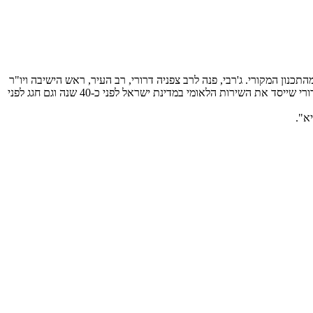
נון המקורי. ג'רבי, פנה לרב צפניה דרורי, רב העיר, ראש הישיבה ויו"ר
האגודה להתנדבות שנכח באירוע ואמר: "אני רוצה להתנצל בפני הנשיא ואנשיו על החריגה מתכנית הטקס, אך נמצא איתנו כאן מורי ורבי, הרב צפניה דרורי שייסד את השירות הלאומי במדינת ישראל לפני כ-40 שנה וגם חגג לפני
א".